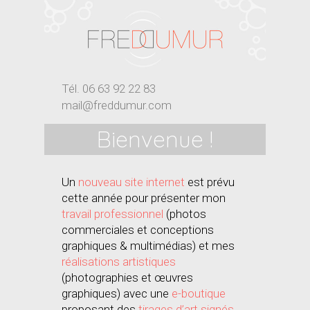
Tél. 06 63 92 22 83
mail@freddumur.com
Bienvenue !
Un
nouveau site internet
est prévu
cette année pour présenter mon
travail
professionnel
(photos
commerciales et conceptions
graphiques & multimédias) et mes
réalisations artistiques
(photographies et œuvres
graphiques) avec une
e-boutique
proposant des
tirages d’art signés